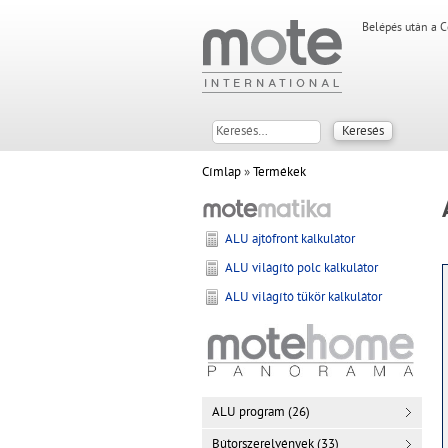
Belépés után a C
Címlap
»
Termékek
ALU ajtófront kalkulátor
ALU világító polc kalkulátor
ALU világító tükör kalkulátor
ALU program (26)
Bútorszerelvények (33)