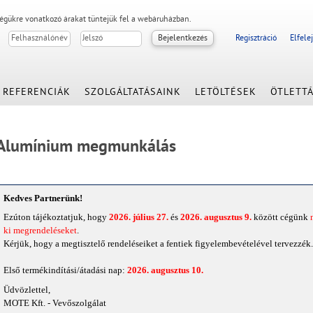
égükre vonatkozó árakat tüntejük fel a webáruházban.
Regisztráció
Elfele
REFERENCIÁK
SZOLGÁLTATÁSAINK
LETÖLTÉSEK
ÖTLETT
Alumínium megmunkálás
Kedves Partnerünk!
Ezúton tájékoztatjuk, hogy
2026. július 27.
és
2026. augusztus 9.
között cégünk
ki megrendeléseket
.
Kérjük, hogy a megtisztelő rendeléseiket a fentiek figyelembevételével tervezzék
.
Első termékindítási/átadási nap:
2026. augusztus 10.
Üdvözlettel,
MOTE Kft. - Vevőszolgálat