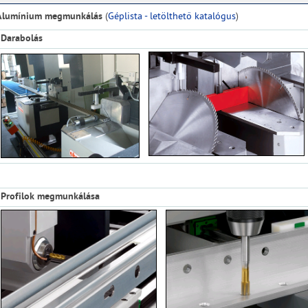
Alumínium megmunkálás
(
Géplista - letölthető katalógus
)
Darabolás
Profilok megmunkálása