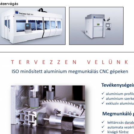
Lézervágás