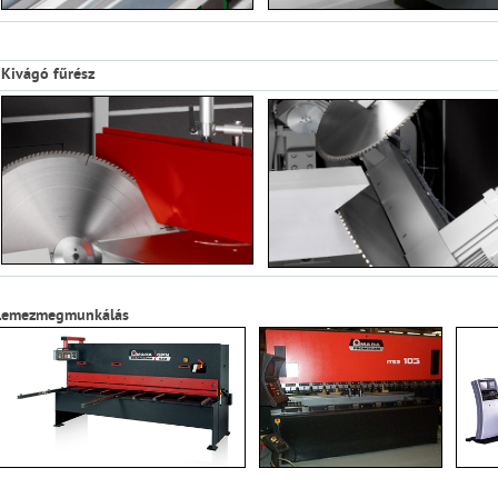
Kivágó fűrész
Lemezmegmunkálás