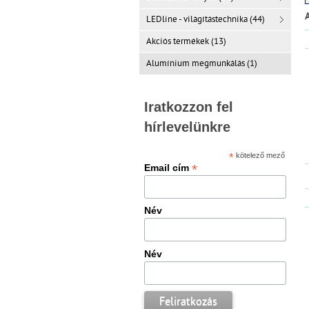
LEDline - világítástechnika (44)
Akciós termékek (13)
Alumínium megmunkálás (1)
Iratkozzon fel
hírlevelünkre
*
kötelező mező
*
Email cím
Név
Név