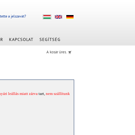
jtette a jelszavát?
ÁR
KAPCSOLAT
SEGÍTSÉG
A kosár üres.
nyári leállás miatt zárva
tart,
nem szállítunk