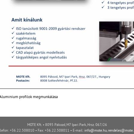
Alumínium profilok megmunkálása
MOTE Kft. • 8095 Pákozd, M7 Ipari Park, Hrsz. 067/26
lefon: +36.22.508010 • Fax: +36.22.508011 • E-mail:
info@mote.hu
,
rendeles@mote.