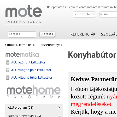
Belépés után a Cégükre vonatkozó árakat tüntejük f
REFERENCIÁK
SZOLGÁL
Címlap
»
Termékek
»
Bútorszerelvények
Konyhabútor
ALU ajtófront kalkulátor
ALU világító polc kalkulátor
ALU világító tükör kalkulátor
Kedves Partnerü
Ezúton tájékoztat
között cégünk
nyár
megrendeléseket
.
ALU program (26)
Kérjük, hogy a meg
Bútorszerelvények (33)