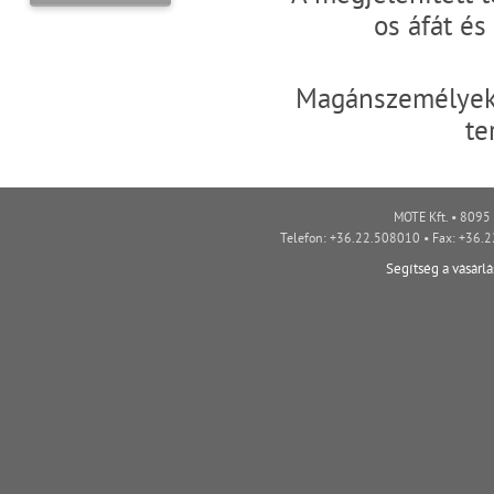
os áfát é
Magánszemélyek 
te
MOTE Kft. • 8095 
Telefon: +36.22.508010 • Fax: +36.
Segítség a vásárl