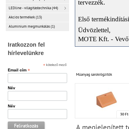
tervezzék
.
LEDline - világítástechnika (44)
Akciós termékek (13)
Első termékindítás
Alumínium megmunkálás (1)
Üdvözlettel,
MOTE Kft. - Vevős
Iratkozzon fel
hírlevelünkre
*
kötelező mező
*
Email cím
Műanyag sarokrögzítők
Név
Név
30 Ft
A megjelenített 