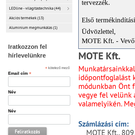
tervezzék
.
LEDline - világítástechnika (44)
Akciós termékek (13)
Első termékindítás
Alumínium megmunkálás (1)
Üdvözlettel,
MOTE Kft. - Vevős
Iratkozzon fel
MOTE Kft.
hírlevelünkre
Munkatársainkkal
*
kötelező mező
*
Email cím
időpontfoglalást
módunkban Önt fo
Név
vegye fel velünk 
valamelyikén. Me
Név
Számlázási cím:
MOTE Kft.,
8095