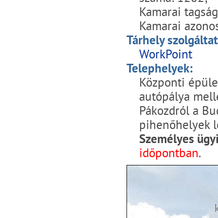
Kamarai tagság
Kamarai azonos
Tárhely szolgáltat
WorkPoint
Telephelyek:
Központi épüle
autópálya mell
Pákozdról a Bud
pihenőhelyek le
Személyes ügyi
időpontban
.