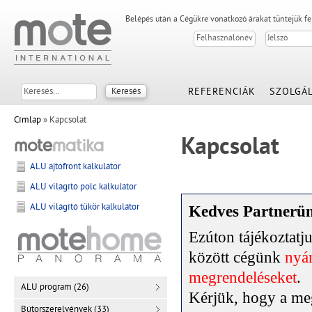
Belépés után a Cégükre vonatkozó árakat tüntejük f
REFERENCIÁK
SZOLGÁL
Címlap
» Kapcsolat
Kapcsolat
ALU ajtófront kalkulátor
ALU világító polc kalkulátor
ALU világító tükör kalkulátor
Kedves Partnerü
Ezúton tájékoztat
között cégünk
nyár
megrendeléseket
.
ALU program (26)
Kérjük, hogy a meg
Bútorszerelvények (33)