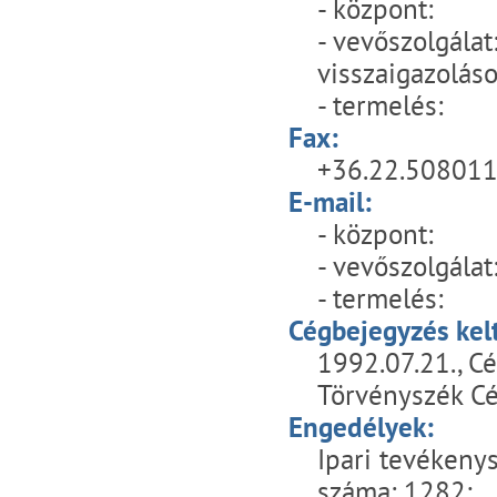
- központ: 
- vevőszolgála
visszaigazoláso
- termelés:
Fax:
+36.22.50801
E-mail:
- központ
- vevőszolgálat
- termelés
Cégbejegyzés kel
1992.07.21., C
Törvényszék Cé
Engedélyek:
Ipari tevékeny
száma: 1282;