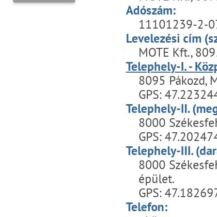
Adószám:
11101239-2-07
Levelezési cím (s
MOTE Kft., 809
Telephely-I. - Köz
8095 Pákozd, M
GPS: 47.22324
Telephely-II. (m
8000 Székesfeh
GPS: 47.20247
Telephely-III. (d
8000 Székesfeh
épület.
GPS: 47.18269
Telefon: