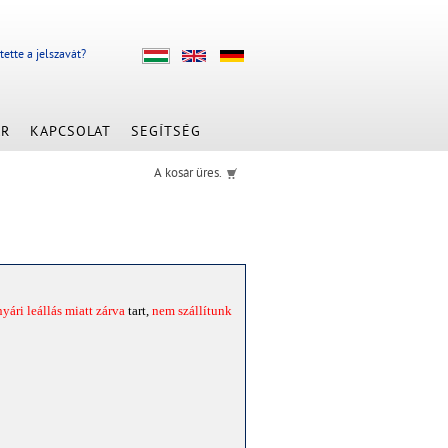
jtette a jelszavát?
ÁR
KAPCSOLAT
SEGÍTSÉG
A kosár üres.
nyári leállás miatt zárva
tart,
nem szállítunk