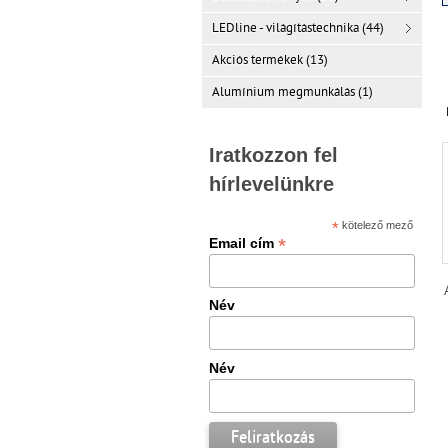
LEDline - világítástechnika (44)
Akciós termékek (13)
Alumínium megmunkálás (1)
Iratkozzon fel
hírlevelünkre
*
kötelező mező
*
Email cím
Név
Név