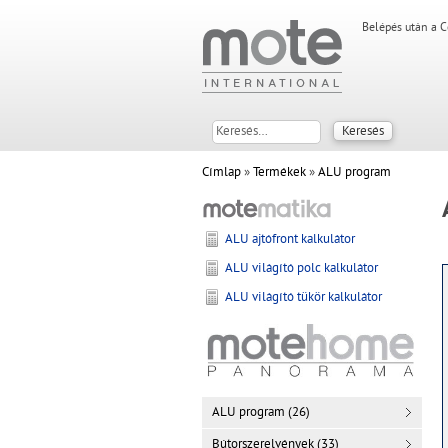
Belépés után a C
Címlap
»
Termékek
»
ALU program
ALU ajtófront kalkulátor
ALU világító polc kalkulátor
ALU világító tükör kalkulátor
ALU program (26)
Bútorszerelvények (33)