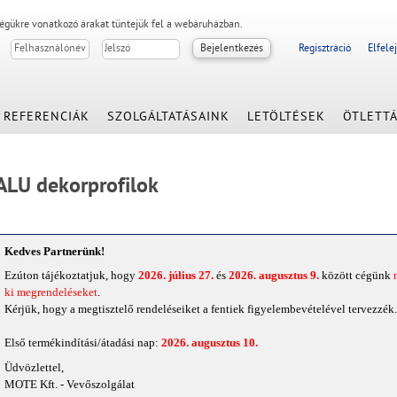
égükre vonatkozó árakat tüntejük fel a webáruházban.
Regisztráció
Elfele
REFERENCIÁK
SZOLGÁLTATÁSAINK
LETÖLTÉSEK
ÖTLETT
ALU dekorprofilok
Kedves Partnerünk!
Ezúton tájékoztatjuk, hogy
2026. július 27.
és
2026. augusztus 9.
között cégünk
ki megrendeléseket
.
Kérjük, hogy a megtisztelő rendeléseiket a fentiek figyelembevételével tervezzék
.
Első termékindítási/átadási nap:
2026. augusztus 10.
Üdvözlettel,
MOTE Kft. - Vevőszolgálat