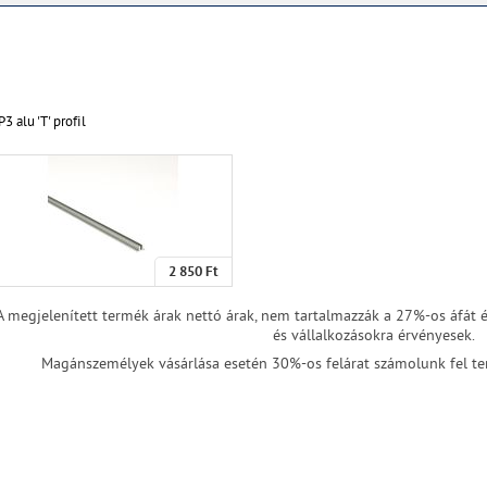
P3 alu 'T' profil
2 850 Ft
A megjelenített termék árak nettó árak, nem tartalmazzák a 27%-os áfát
és vállalkozásokra érvényesek.
Magánszemélyek vásárlása esetén 30%-os felárat számolunk fel ter