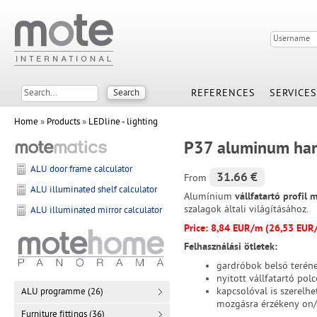
REFERENCES
SERVICES
Home
»
Products
»
LEDline - lighting
P37 aluminum hang
ALU door frame calculator
31.66 €
From
ALU illuminated shelf calculator
Alumínium
vállfatartó profil m
szalagok általi világításához.
ALU illuminated mirror calculator
Price: 8,84 EUR/m (26,53 EUR
Felhasználási ötletek:
gardróbok belső teréne
nyitott vállfatartó pol
kapcsolóval is szerelh
ALU programme (26)
mozgásra érzékeny on/o
Furniture fittings (36)