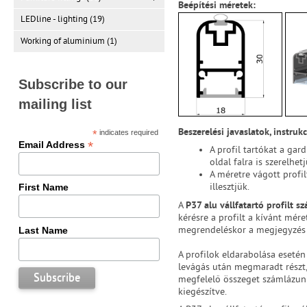
Beépítési méretek:
LEDline - lighting (19)
Working of aluminium (1)
Subscribe to our
mailing list
Beszerelési javaslatok, instrukc
*
indicates required
*
Email Address
A profil tartókat a gar
oldal falra is szerelhetj
A méretre vágott profil
illesztjük.
First Name
A
P37 alu vállfatartó profilt sz
kérésre a profilt a kívánt mére
megrendeléskor a megjegyzés 
Last Name
A profilok eldarabolása esetén 
levágás után megmaradt részt, 
megfelelő összeget számlázunk
kiegészítve.