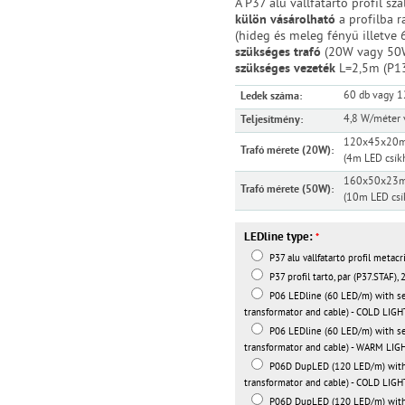
A P37 alu vállfatartó profil sz
külön vásárolható
a profilba 
(hideg és meleg fényű illetve 
szükséges trafó
(20W vagy 50W
szükséges vezeték
L=2,5m (P13
60 db vagy 1
Ledek száma:
4,8 W/méter 
Teljesítmény:
120x45x20
Trafó mérete (20W):
(4m LED csík
160x50x23
Trafó mérete (50W):
(10m LED csí
LEDline type:
*
P37 alu vállfatartó profil metacri
P37 profil tartó, pár (P37.STAF), 
P06 LEDline (60 LED/m) with se
transformator and cable) - COLD LIGH
P06 LEDline (60 LED/m) with se
transformator and cable) - WARM LIG
P06D DupLED (120 LED/m) with 
transformator and cable) - COLD LIGH
P06D DupLED (120 LED/m) with 