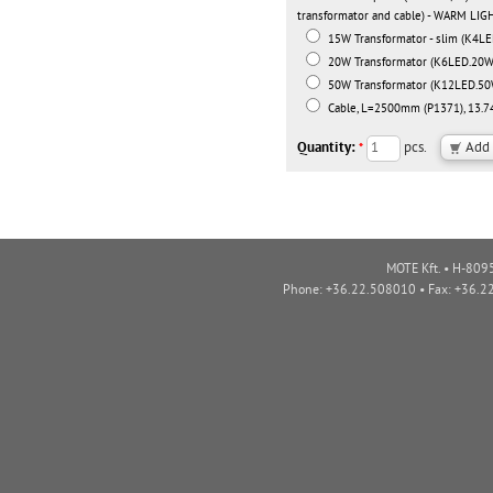
transformator and cable) - WARM LIG
15W Transformator - slim (K4LE
20W Transformator (K6LED.20W)
50W Transformator (K12LED.50W
Cable, L=2500mm (P1371), 13.7
Quantity:
pcs.
*
MOTE Kft. • H-8095
Phone: +36.22.508010 • Fax: +36.2