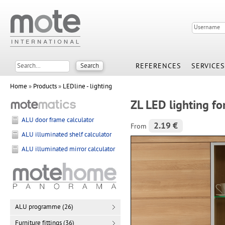
REFERENCES
SERVICES
Home
»
Products
»
LEDline - lighting
ZL LED lighting fo
ALU door frame calculator
2.19 €
From
ALU illuminated shelf calculator
ALU illuminated mirror calculator
ALU programme (26)
Furniture fittings (36)