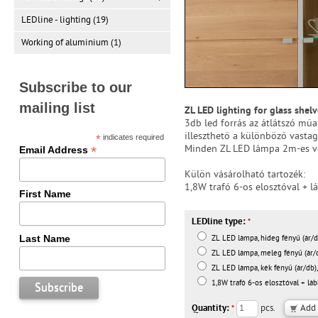
LEDline - lighting (19)
Working of aluminium (1)
Subscribe to our
mailing list
ZL LED lighting for glass shelv
3db led forrás az átlátszó mű
illeszthető a különböző vasta
*
indicates required
*
Minden ZL LED lámpa 2m-es ve
Email Address
Külön vásárolható tartozék:
1,8W trafó 6-os elosztóval + l
First Name
LEDline type:
*
Last Name
ZL LED lámpa, hideg fényű (ár/db
ZL LED lámpa, meleg fényű (ár/d
ZL LED lámpa, kék fényű (ár/db),
1,8W trafó 6-os elosztóval + lábk
Quantity:
pcs.
*