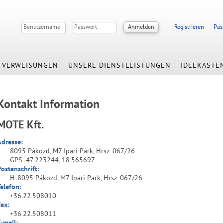
Registrieren
Pas
VERWEISUNGEN
UNSERE DIENSTLEISTUNGEN
IDEEKASTE
Kontakt Information
MOTE Kft.
Adresse:
8095 Pákozd, M7 Ipari Park, Hrsz. 067/26
GPS: 47.223244, 18.565697
Postanschrift:
H-8095 Pákozd, M7 Ipari Park, Hrsz. 067/26
Telefon:
+36.22.508010
Fax:
+36.22.508011