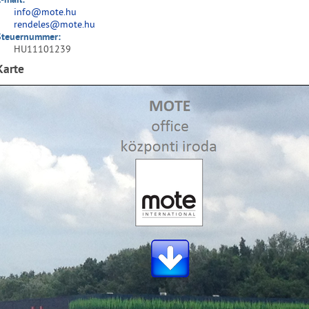
-mail:
info@mote.hu
rendeles@mote.hu
Steuernummer:
HU11101239
Karte