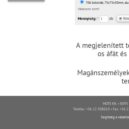
706 bútorláb, 75x75x50mm, alu 
Válasszon színt!
Mennyiség:
db
*
A megjelenített 
os áfát é
Magánszemélyek 
te
MOTE Kft. • 8095 
Telefon: +36.22.508010 • Fax: +36.
Segítség a vásárl