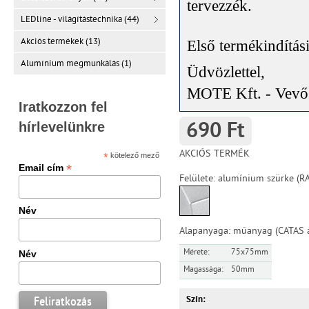
tervezzék
.
LEDline - világítástechnika (44)
Akciós termékek (13)
Első termékindítás
Alumínium megmunkálás (1)
Üdvözlettel,
MOTE Kft. - Vevős
Iratkozzon fel
hírlevelünkre
690 Ft
AKCIÓS TERMÉK
*
kötelező mező
*
Email cím
Felülete: alumínium szürke (R
Név
Alapanyaga: műanyag (CATAS á
Mérete:
75x75mm
Név
Magassága:
50mm
Szín: