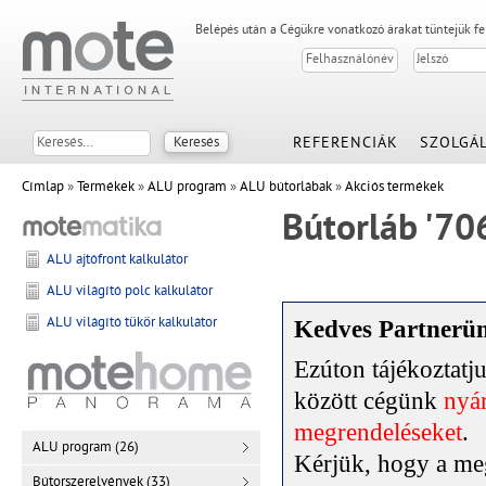
Belépés után a Cégükre vonatkozó árakat tüntejük f
REFERENCIÁK
SZOLGÁL
Címlap
»
Termékek
»
ALU program
»
ALU bútorlábak
»
Akciós termékek
Bútorláb '70
ALU ajtófront kalkulátor
ALU világító polc kalkulátor
ALU világító tükör kalkulátor
Kedves Partnerü
Ezúton tájékoztat
között cégünk
nyár
megrendeléseket
.
ALU program (26)
Kérjük, hogy a meg
Bútorszerelvények (33)