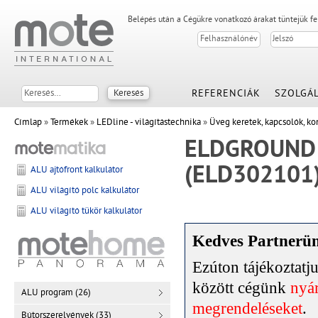
Belépés után a Cégükre vonatkozó árakat tüntejük f
REFERENCIÁK
SZOLGÁL
Címlap
»
Termékek
»
LEDline - világítástechnika
»
Üveg keretek, kapcsolók, ko
ELDGROUND e
(ELD302101
ALU ajtófront kalkulátor
ALU világító polc kalkulátor
ALU világító tükör kalkulátor
Kedves Partnerü
Ezúton tájékoztat
között cégünk
nyár
ALU program (26)
megrendeléseket
.
Bútorszerelvények (33)