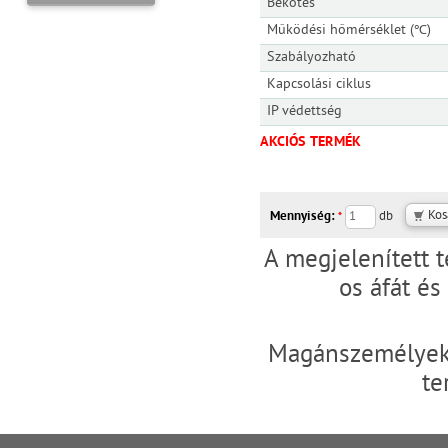
Bekötés
Működési hőmérséklet (℃)
Szabályozható
Kapcsolási ciklus
IP védettség
AKCIÓS TERMÉK
Mennyiség:
db
*
A megjelenített 
os áfát é
Magánszemélyek 
te