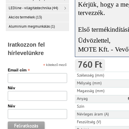
Kérjük, hogy a meg
LEDline - világítástechnika (44)
tervezzék
.
Akciós termékek (13)
Alumínium megmunkálás (1)
Első termékindítás
Üdvözlettel,
Iratkozzon fel
MOTE Kft. - Vevős
hírlevelünkre
760 Ft
*
kötelező mező
*
Email cím
Szélesség (mm)
Mélység (mm)
Név
Magasság (mm)
Anyag
Név
Szín
Névleges áram (A)
Feszültség (V)