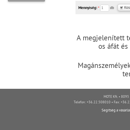
Mennyiség:
db
*
A megjelenített 
os áfát é
Magánszemélyek 
te
MOTE Kft. • 8095 
Telefon: +36.22.508010 • Fax: +36.
Segítség a vásárl