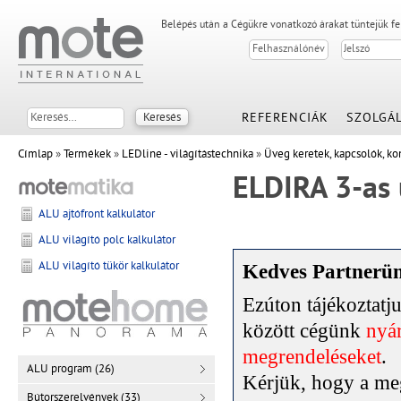
Belépés után a Cégükre vonatkozó árakat tüntejük f
REFERENCIÁK
SZOLGÁL
Címlap
»
Termékek
»
LEDline - világítástechnika
»
Üveg keretek, kapcsolók, ko
ELDIRA 3-as 
ALU ajtófront kalkulátor
ALU világító polc kalkulátor
ALU világító tükör kalkulátor
Kedves Partnerü
Ezúton tájékoztat
között cégünk
nyár
megrendeléseket
.
ALU program (26)
Kérjük, hogy a meg
Bútorszerelvények (33)