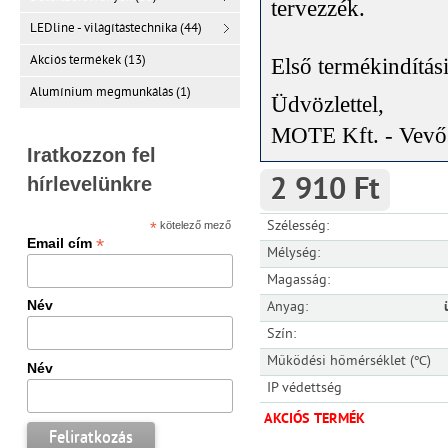
tervezzék
.
LEDline - világítástechnika (44)
Akciós termékek (13)
Első termékindítás
Alumínium megmunkálás (1)
Üdvözlettel,
MOTE Kft. - Vevős
Iratkozzon fel
hírlevelünkre
2 910 Ft
Szélesség:
*
kötelező mező
*
Email cím
Mélység:
Magasság:
Név
Anyag:
Szín:
Működési hőmérséklet (℃)
Név
IP védettség
AKCIÓS TERMÉK