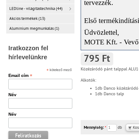
tervezzék
.
LEDline - világítástechnika (44)
Akciós termékek (13)
Első termékindítás
Alumínium megmunkálás (1)
Üdvözlettel,
MOTE Kft. - Vevős
Iratkozzon fel
hírlevelünkre
795 Ft
Közézáródó pánt talppal ALU1
*
kötelező mező
*
Email cím
Alkotók:
1db Danco közézáródó
1db Danco talp
Név
Név
Mennyiség:
db
*