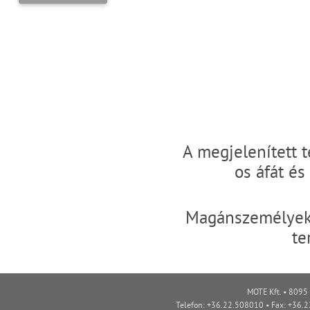
A megjelenített 
os áfát é
Magánszemélyek 
te
MOTE Kft. • 8095 
Telefon: +36.22.508010 • Fax: +36.