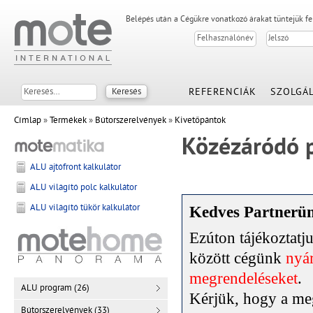
Belépés után a Cégükre vonatkozó árakat tüntejük f
REFERENCIÁK
SZOLGÁL
Címlap
»
Termékek
»
Bútorszerelvények
»
Kivetőpántok
Közézáródó p
ALU ajtófront kalkulátor
ALU világító polc kalkulátor
ALU világító tükör kalkulátor
Kedves Partnerü
Ezúton tájékoztat
között cégünk
nyár
megrendeléseket
.
ALU program (26)
Kérjük, hogy a meg
Bútorszerelvények (33)