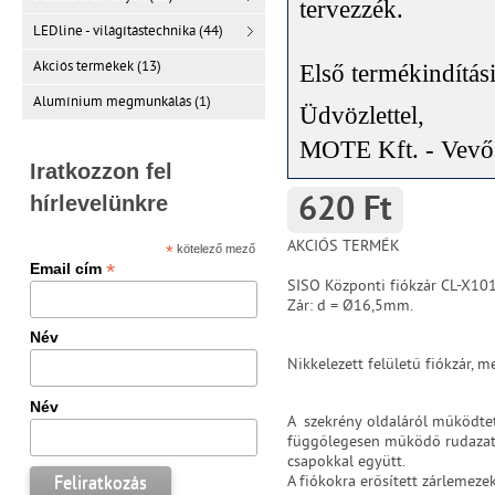
tervezzék
.
LEDline - világítástechnika (44)
Akciós termékek (13)
Első termékindítás
Alumínium megmunkálás (1)
Üdvözlettel,
MOTE Kft. - Vevős
Iratkozzon fel
hírlevelünkre
620 Ft
AKCIÓS TERMÉK
*
kötelező mező
*
Email cím
SISO Központi fiókzár CL-X10
Zár: d =
Ø
16,5mm.
Név
Nikkelezett felületű fiókzár, m
Név
A szekrény oldaláról működtet
függőlegesen működő rudazato
csapokkal együtt.
A fiókokra erősített zárlemeze