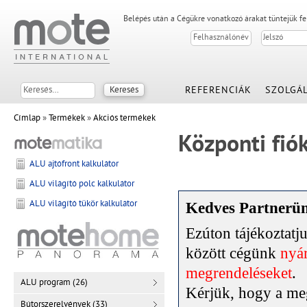
Belépés után a Cégükre vonatkozó árakat tüntejük f
REFERENCIÁK
SZOLGÁL
Címlap
»
Termékek
»
Akciós termékek
Központi fi
ALU ajtófront kalkulátor
ALU világító polc kalkulátor
ALU világító tükör kalkulátor
Kedves Partnerü
Ezúton tájékoztat
között cégünk
nyár
megrendeléseket
.
ALU program (26)
Kérjük, hogy a meg
Bútorszerelvények (33)