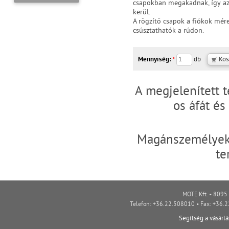
csapokban megakadnak, így az 
kerül.
A rögzítő csapok a fiókok mér
csúsztathatók a rúdon.
Mennyiség:
db
*
A megjelenített 
os áfát é
Magánszemélyek 
te
MOTE Kft. • 8095 
Telefon: +36.22.508010 • Fax: +36.
Segítség a vásárl