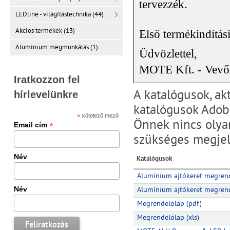
tervezzék
.
LEDline - világítástechnika (44)
Akciós termékek (13)
Első termékindítás
Alumínium megmunkálás (1)
Üdvözlettel,
MOTE Kft. - Vevős
Iratkozzon fel
A katalógusok, ak
hírlevelünkre
katalógusok Adob
*
kötelező mező
Önnek nincs olyan
*
Email cím
szükséges megje
Név
Katalógusok
Alumínium ajtókeret megrend
Név
Alumínium ajtókeret megrend
Megrendelőlap (pdf)
Megrendelőlap (xls)