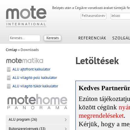
Belépés után a Cégükre vonatkozó árakat tüntejük f
REFERENCIÁK
SZOLGÁL
Címlap
» Downloads
Letöltések
ALU ajtófront kalkulátor
ALU világító polc kalkulátor
ALU világító tükör kalkulátor
Kedves Partnerü
Ezúton tájékoztat
között cégünk
nyár
megrendeléseket
.
ALU program (26)
Kérjük, hogy a meg
Bútorszerelvények (33)