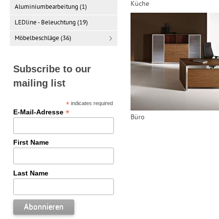
Küche
Aluminiumbearbeitung (1)
LEDline - Beleuchtung (19)
Möbelbeschläge (36)
Subscribe to our
mailing list
*
indicates required
*
E-Mail-Adresse
Büro
First Name
Last Name