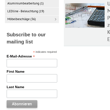
U
Aluminiumbearbeitung (1)
M
LEDline - Beleuchtung (19)
P
Möbelbeschläge (36)
z
K
Subscribe to our
E
mailing list
*
indicates required
*
E-Mail-Adresse
First Name
Last Name