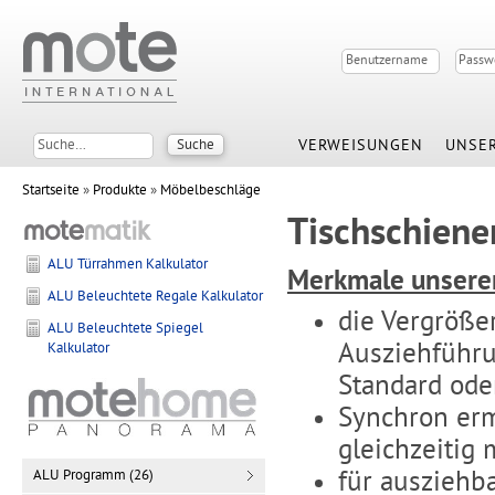
VERWEISUNGEN
UNSER
Startseite
»
Produkte
»
Möbelbeschläge
Tischschiene
ALU Türrahmen Kalkulator
Merkmale unserer
ALU Beleuchtete Regale Kalkulator
die Vergröße
ALU Beleuchtete Spiegel
Ausziehführu
Kalkulator
Standard ode
Synchron erm
gleichzeitig
für ausziehb
ALU Programm (26)