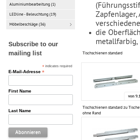
(Führungsstif
Aluminiumbearbeitung (1)
Zapfenlager,
LEDline - Beleuchtung (19)
verschiedene
Möbelbeschläge (36)
die Oberfläc
metallfarbig,
Subscribe to our
mailing list
Tischschienen standard
*
indicates required
*
E-Mail-Adresse
First Name
von
9.
Tischschienen standard zu Tisch
Last Name
ohne Rand