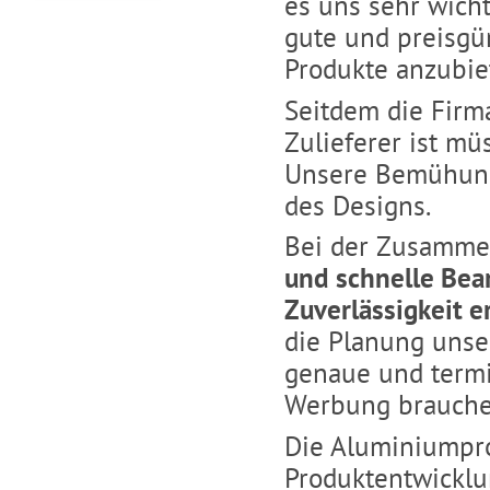
es uns sehr wichti
gute und preisgü
Produkte anzubie
Seitdem die Fir
Zulieferer ist m
Unsere Bemühung
des Designs.
Bei der Zusammen
und schnelle Bea
Zuverlässigkeit 
die Planung unse
genaue und term
Werbung brauchen
Die Aluminiumpro
Produktentwicklu