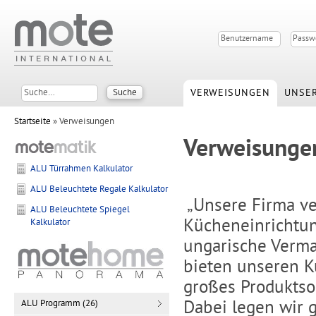
VERWEISUNGEN
UNSER
Startseite
» Verweisungen
Verweisunge
ALU Türrahmen Kalkulator
ALU Beleuchtete Regale Kalkulator
„Unsere Firma ve
ALU Beleuchtete Spiegel
Kücheneinrichtu
Kalkulator
ungarische Verma
bieten unseren 
großes Produktso
Dabei legen wir 
ALU Programm (26)