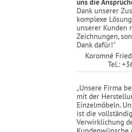
uns die Ansprüch
Dank unserer Zu
komplexe Lösunge
unserer Kunden n
Zeichnungen, sond
Dank dafür!"
Koromné Fried 
Tel.: +
„Unsere Firma bes
mit der Herstell
Einzelmöbeln. Un
ist die vollständi
Verwirklichung d
Kundenwünsche 