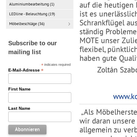
auf die heutigen
Aluminiumbearbeitung (1)
ist es unerlässli
LEDline - Beleuchtung (19)
Schrankflügel au
Möbelbeschläge (36)
ständig Probleme 
MOTE unser Zulief
Subscribe to our
flexibel, pünktli
mailing list
haben gute Qualit
*
indicates required
Zoltán Szab
*
E-Mail-Adresse
First Name
www.k
Last Name
„Als Möbelherste
wir daran unsere
allgemein zu verb