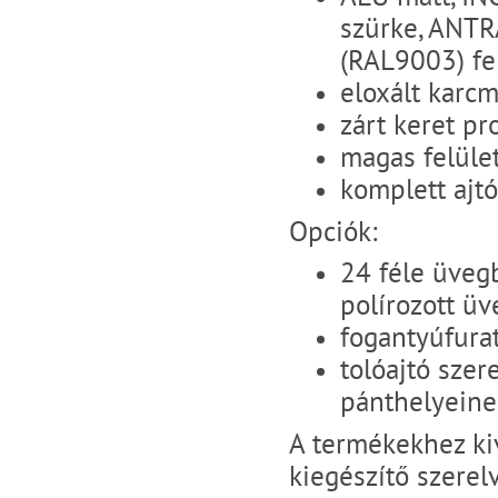
szürke, ANTRA
(RAL9003) fel
eloxált karcm
zárt keret pr
magas felület
komplett ajtó
Opciók:
24 féle üvegb
polírozott üv
fogantyúfurat
tolóajtó szer
pánthelyeine
A termékekhez ki
kiegészítő szerel