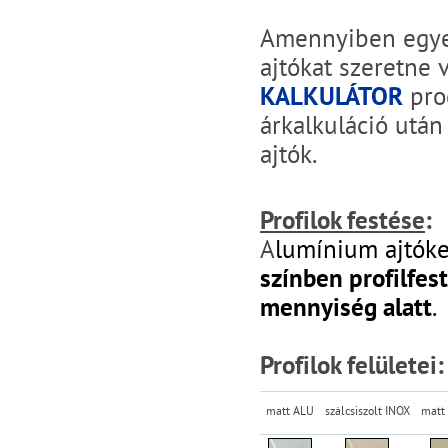
Amennyiben egyed
ajtókat szeretne 
KALKULÁTOR
prog
árkalkuláció után
ajtók.
Profilok festése
:
A
lumínium ajtók
színben profilfes
mennyiség alatt
.
Profilok felületei:
matt ALU
szálcsiszolt INOX
matt