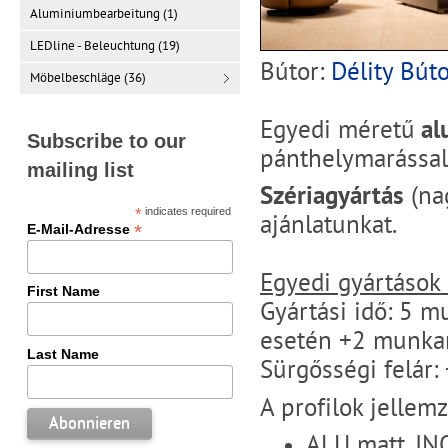
Aluminiumbearbeitung (1)
LEDline - Beleuchtung (19)
Bútor:
Délity Búto
Möbelbeschläge (36)
Egyedi méretű
al
Subscribe to our
pánthelymarással,
mailing list
Szériagyártás
(na
*
indicates required
ajánlatunkat.
*
E-Mail-Adresse
Egyedi gyártások
First Name
Gyártási idő: 5 
esetén +2 munka
Last Name
Sürgősségi felár:
A profilok jellemz
ALU matt, IN