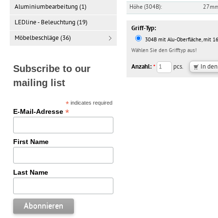
Aluminiumbearbeitung (1)
Höhe (304B):
27m
LEDline - Beleuchtung (19)
Griff-Typ:
Möbelbeschläge (36)
304B mit Alu-Oberfläche, mit 
Wählen Sie den Grifftyp aus!
Subscribe to our
Anzahl:
pcs.
*
mailing list
*
indicates required
*
E-Mail-Adresse
First Name
Last Name