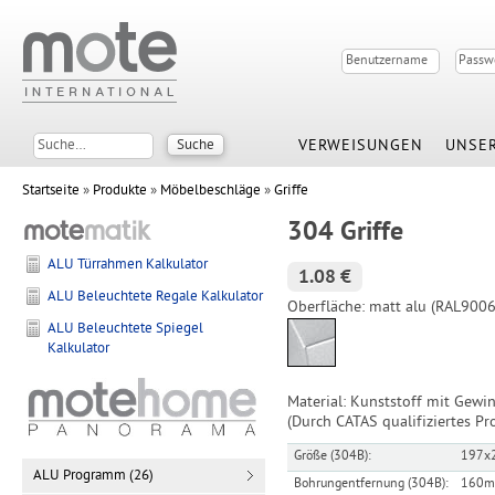
VERWEISUNGEN
UNSER
Startseite
»
Produkte
»
Möbelbeschläge
»
Griffe
304 Griffe
ALU Türrahmen Kalkulator
1.08 €
ALU Beleuchtete Regale Kalkulator
Oberfläche: matt alu (RAL9006
ALU Beleuchtete Spiegel
Kalkulator
Material: Kunststoff mit Gewi
(Durch CATAS qualifiziertes Pr
Größe (304B):
197x
ALU Programm (26)
Bohrungentfernung (304B):
160