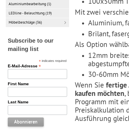
100x50mm Tis
Aluminiumbearbeitung (1)
Mit zwei verschi
LEDline - Beleuchtung (19)
Aluminium, fa
Möbelbeschläge (36)
Brilant, faser
Subscribe to our
Als Option wählba
mailing list
12mm breites
*
indicates required
abgestumpfte
*
E-Mail-Adresse
30-60mm Möbe
Wenn Sie
fertige
First Name
kaufen möchten
,
Programm mit ein
Last Name
Preiskalkulation
Ausführung gleic