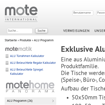
VERWEISUNGEN
UNSER
Startseite
»
Produkte
»
ALU Programm
Exklusive Al
ALU Türrahmen Kalkulator
Eine aus Alumini
ALU Beleuchtete Regale Kalkulator
Produktfamilie.
ALU Beleuchtete Spiegel
Die Tische werde
Kalkulator
(Speise-, Büro-, C
Aufbau der Tisch
50x50mm Tisc
ALU Programm (26)